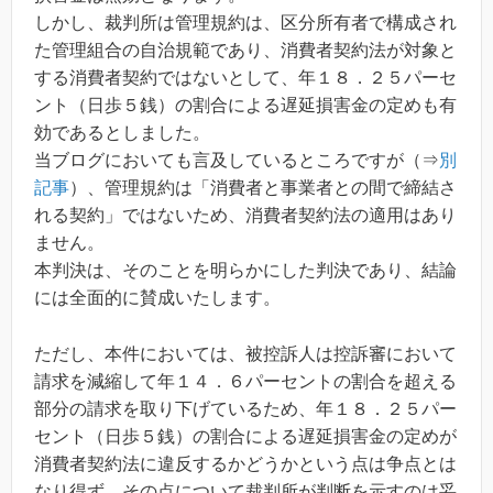
しかし、裁判所は管理規約は、区分所有者で構成され
た管理組合の自治規範であり、消費者契約法が対象と
する消費者契約ではないとして、年１８．２５パーセ
ント（日歩５銭）の割合による遅延損害金の定めも有
効であるとしました。
当ブログにおいても言及しているところですが（⇒
別
記事
）、管理規約は「消費者と事業者との間で締結さ
れる契約」ではないため、消費者契約法の適用はあり
ません。
本判決は、そのことを明らかにした判決であり、結論
には全面的に賛成いたします。
ただし、本件においては、被控訴人は控訴審において
請求を減縮して年１４．６パーセントの割合を超える
部分の請求を取り下げているため、年１８．２５パー
セント（日歩５銭）の割合による遅延損害金の定めが
消費者契約法に違反するかどうかという点は争点とは
なり得ず、その点について裁判所が判断を示すのは妥