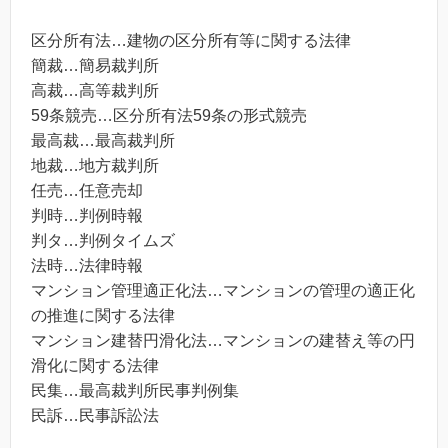
区分所有法…建物の区分所有等に関する法律
簡裁…簡易裁判所
高裁…高等裁判所
59条競売…区分所有法59条の形式競売
最高裁…最高裁判所
地裁…地方裁判所
任売…任意売却
判時…判例時報
判タ…判例タイムズ
法時…法律時報
マンション管理適正化法…マンションの管理の適正化
の推進に関する法律
マンション建替円滑化法…マンションの建替え等の円
滑化に関する法律
民集…最高裁判所民事判例集
民訴…民事訴訟法