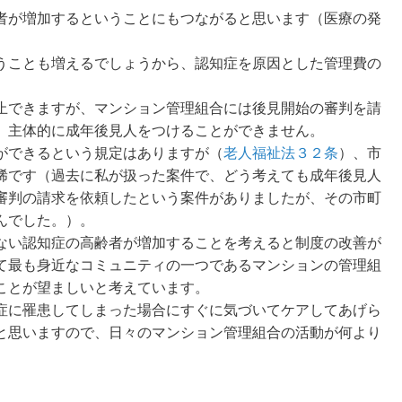
者が増加するということにもつながると思います（医療の発
うことも増えるでしょうから、認知症を原因とした管理費の
止できますが、マンション管理組合には後見開始の審判を請
、主体的に成年後見人をつけることができません。
ができるという規定はありますが（
老人福祉法３２条
）、市
稀です（過去に私が扱った案件で、どう考えても成年後見人
審判の請求を依頼したという案件がありましたが、その市町
んでした。）。
ない認知症の高齢者が増加することを考えると制度の改善が
て最も身近なコミュニティの一つであるマンションの管理組
ことが望ましいと考えています。
症に罹患してしまった場合にすぐに気づいてケアしてあげら
と思いますので、日々のマンション管理組合の活動が何より